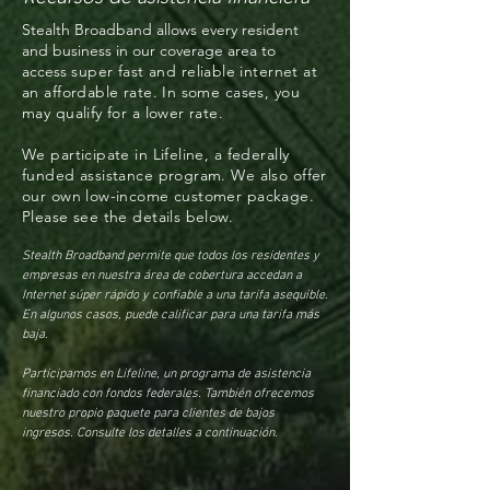
Stealth Broadband allows every resident
and business in our coverage area to
access
super fast and reliable internet at
an affordable rate. In some cases, you
may qualify for a lower rate.
We participate in Lifeline, a federally
funded assistance program. We also offer
our own low-income customer package.
Please see the details below.
Stealth Broadband permite que todos los residentes y
empresas en nuestra área de cobertura accedan a
Internet súper rápido y confiable a una tarifa asequible.
En algunos casos, puede calificar para una tarifa más
baja.
Participamos en Lifeline, un programa de asistencia
financiado con fondos federales. También ofrecemos
nuestro propio paquete para clientes de bajos
ingresos. Consulte los detalles a continuación.